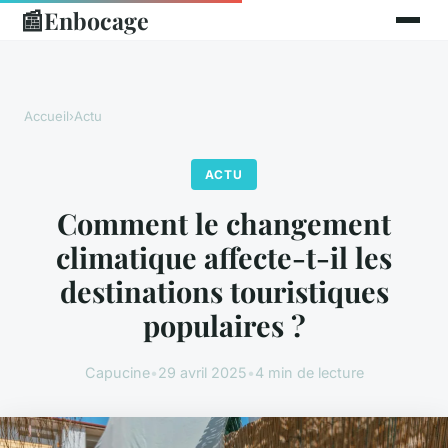
📰
Enbocage
Accueil
›
Actu
ACTU
Comment le changement
climatique affecte-t-il les
destinations touristiques
populaires ?
Capucine
•
29 avril 2025
•
4 min de lecture