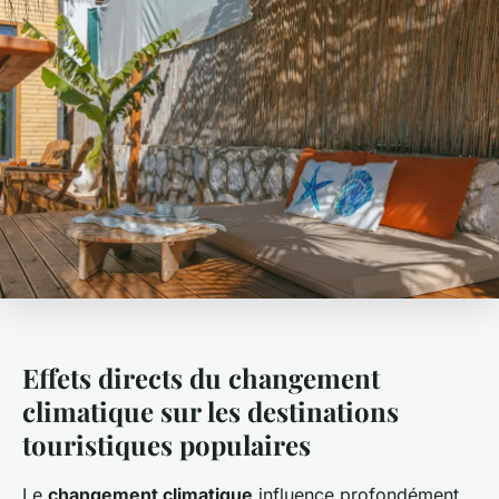
Effets directs du changement
climatique sur les destinations
touristiques populaires
Le
changement climatique
influence profondément