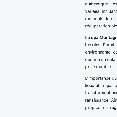
authentique. Les
variées, inclua
moments de rela
récupération ph
Le
spa Montagn
besoins. Parmi e
environnante, co
comme un catalys
prise durable.
L’importance du 
lieux et la qual
transforment un
renaissance. Ai
propice à la rég