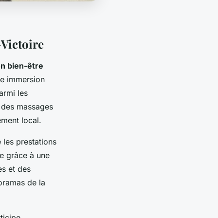
Victoire
n bien-être
ne immersion
armi les
nt des massages
ement local.
 les prestations
de grâce à une
es et des
oramas de la
ticipe