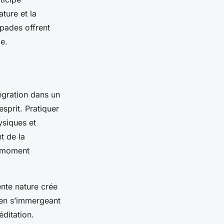
ture et la
apades offrent
e.
tégration dans un
sprit. Pratiquer
ysiques et
t de la
n moment
nte nature crée
 en s’immergeant
éditation.