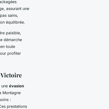
packagées
ge, assurant une
pas sains,
ion équilibrée.
re paisible,
tte démarche
 en toute
our profiter
Victoire
nt une
évasion
pa Montagne
oins :
Ces prestations