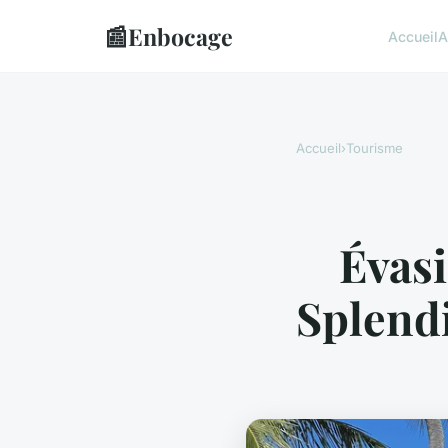
📰
Enbocage
Accueil
A
Accueil
›
Tourisme
Évasi
Splend