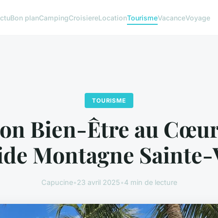
ctu
Bon plan
Camping
Croisiere
Location
Tourisme
Vacance
Voyage
TOURISME
on Bien-Être au Cœur
ide Montagne Sainte-V
Capucine
•
23 avril 2025
•
4 min de lecture