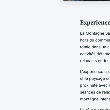
Expérience
La Montagne Sai
hors du commun.
totale dans un 
activités détent
relaxants et des
L’expérience spa
et le paysage e
proximité avec l
séances de rela
montagne intensi
Le rôle du cadre