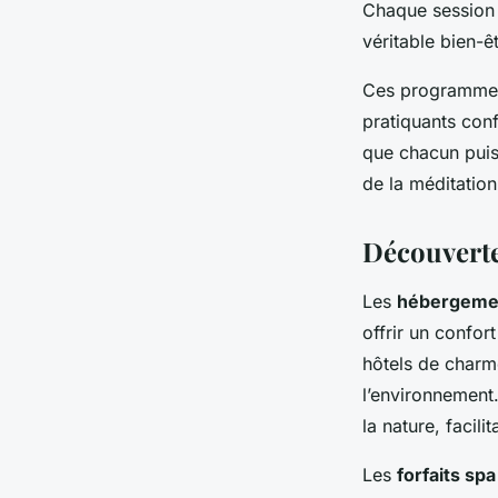
Chaque session e
véritable bien-ê
Ces programmes
pratiquants conf
que chacun puiss
de la méditatio
Découverte
Les
hébergemen
offrir un confor
hôtels de charm
l’environnement.
la nature, facil
Les
forfaits spa