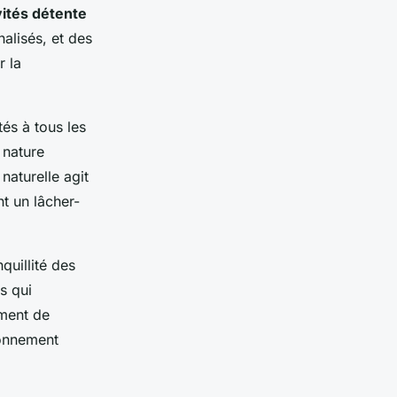
vités détente
alisés, et des
r la
és à tous les
 nature
naturelle agit
nt un lâcher-
quillité des
s qui
ment de
ronnement