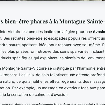
s bien-être phares à la Montagne Sainte-
nte-Victoire est une destination privilégiée pour une
évasio
 Ses retraites bien-être et escapades populaires offrent u
cadre naturel apaisant, idéal pour renouer avec soi-même. P
e les plus prisées, on retrouve des soins spa variés, inclua
 rituels spécifiques qui exploitent les bienfaits de l’environn
 Montagne Sainte-Victoire se distingue par l’harmonie entre
nvironnant. Les lieux de soin favorisent une détente profon
a nature, ce qui amplifie les effets régénérants des massag
xation. Par exemple, un massage en extérieur face aux pan
fie la sensation de calme et d’évasion.
 naturel dans ces expériences bien-être est essentiel : il par