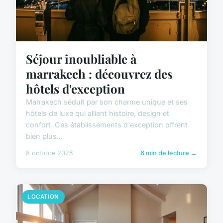
Séjour inoubliable à
marrakech : découvrez des
hôtels d'exception
Marrakech séduit par son charme unique et ses
hôtels de luxe qui allient histoire, design et
confort. Ces établissements d'exception offrent
bien plus...
8 octobre 2025
6 min de lecture →
LOCATION