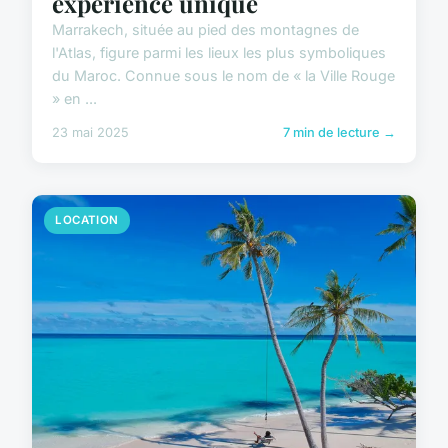
expérience unique
Marrakech, située au pied des montagnes de
l'Atlas, figure parmi les lieux les plus symboliques
du Maroc. Connue sous le nom de « la Ville Rouge
» en ...
23 mai 2025
7 min de lecture →
LOCATION