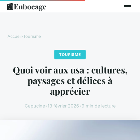
📰
Enbocage
Accueil
›
Tourisme
TOURISME
Quoi voir aux usa : cultures,
paysages et délices à
apprécier
Capucine
•
13 février 2026
•
9 min de lecture