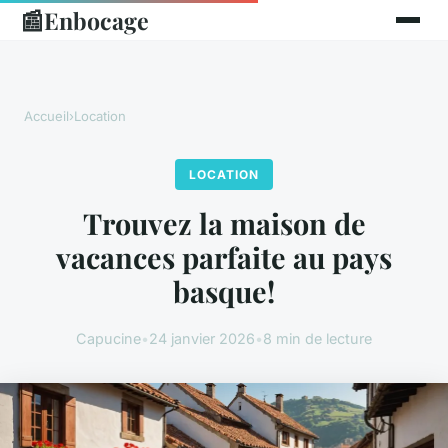
📰
Enbocage
Accueil
›
Location
LOCATION
Trouvez la maison de
vacances parfaite au pays
basque!
Capucine
•
24 janvier 2026
•
8 min de lecture