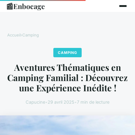
📰
Enbocage
Accueil
›
Camping
CAMPING
Aventures Thématiques en
Camping Familial : Découvrez
une Expérience Inédite !
Capucine
•
29 avril 2025
•
7 min de lecture